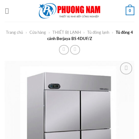
Bỏ
0
qua
nội
dung
Trang chủ
»
Cửa hàng
»
THIẾT BỊ LẠNH
»
Tủ đông lạnh
»
Tủ đông 4
cánh Berjaya BS 4DUF/Z
Add to
Wishlist