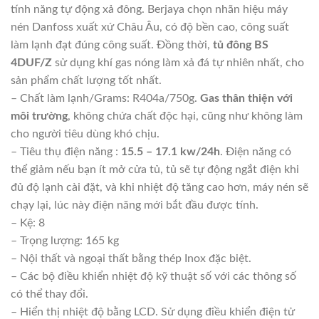
tính năng tự động xả đông. Berjaya chọn nhãn hiệu máy
nén Danfoss xuất xứ Châu Âu, có độ bền cao, công suất
làm lạnh đạt đúng công suất. Đồng thời,
tủ đông BS
4DUF/Z
sử dụng khí gas nóng làm xả đá tự nhiên nhất, cho
sản phẩm chất lượng tốt nhất.
– Chất làm lạnh/Grams: R404a/750g.
Gas thân thiện với
môi trường
, không chứa chất độc hại, cũng như không làm
cho người tiêu dùng khó chịu.
– Tiêu thụ điện năng :
15.5 – 17.1 kw/24h
. Điện năng có
thể giảm nếu bạn ít mở cửa tủ, tủ sẽ tự động ngắt điện khi
đủ độ lạnh cài đặt, và khi nhiệt độ tăng cao hơn, máy nén sẽ
chạy lại, lúc này điện năng mới bắt đầu được tính.
– Kệ: 8
– Trọng lượng: 165 kg
– Nội thất và ngoại thất bằng thép Inox đặc biệt.
– Các bộ điều khiển nhiệt độ kỹ thuật số với các thông số
có thể thay đổi.
– Hiển thị nhiệt độ bằng LCD. Sử dụng điều khiển điện tử