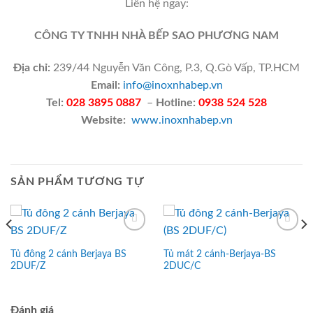
Liên hệ ngay:
CÔNG TY TNHH NHÀ BẾP SAO PHƯƠNG NAM
Địa chỉ:
239/44 Nguyễn Văn Công, P.3, Q.Gò Vấp, TP.HCM
Email:
info@inoxnhabep.vn
Tel:
028 3895 0887
–
Hotline:
0938 524 528
Website:
www.inoxnhabep.vn
SẢN PHẨM TƯƠNG TỰ
Add to
Add to
Wishlist
Wishlist
Tủ đông 2 cánh Berjaya BS
Tủ mát 2 cánh-Berjaya-BS
2DUF/Z
2DUC/C
Đánh giá