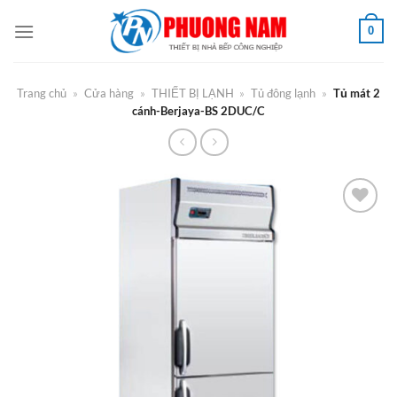
Bỏ
0
qua
nội
dung
Trang chủ
»
Cửa hàng
»
THIẾT BỊ LẠNH
»
Tủ đông lạnh
»
Tủ mát 2
cánh-Berjaya-BS 2DUC/C
Add to
Wishlist