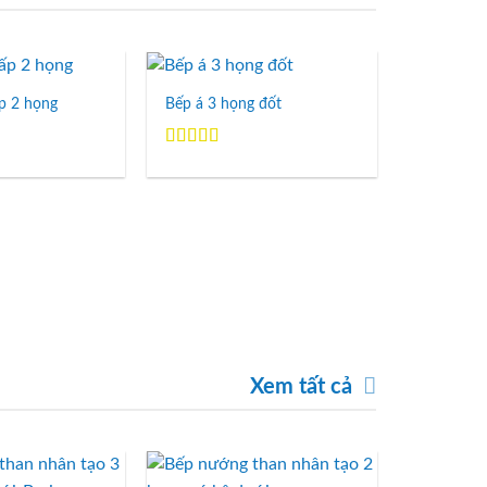
p 2 họng
Bếp á 3 họng đốt
Add to
Add to
Wishlist
Wishlist
Được xếp
hạng
5.00
5
sao
Bếp á 1 h
Xem tất cả