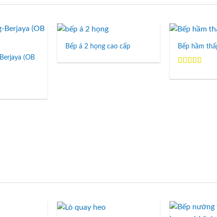
Bếp á 2 họng cao cấp
Bếp hầm thấ
Add to
Add to
Wishlist
Wishlist
Berjaya (OB
Được xếp
hạng
5.00
5
sao