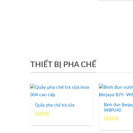
hạng
5.00
5
sao
THIẾT BỊ PHA CHẾ
Add to
Wishlist
Bình đun Berja
Quầy pha chế trà sữa
WBPU40
Được xếp
hạng
5.00
5
Được xếp
sao
hạng
5.00
5