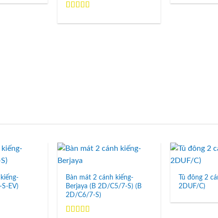
hạng
5.00
5
sao
Được xếp
hạng
5.00
5
sao
Add to
Add to
Wishlist
Wishlist
kiếng-
Bàn mát 2 cánh kiếng-
Tủ đông 2 cá
-S-EV)
Berjaya (B 2D/C5/7-S) (B
2DUF/C)
2D/C6/7-S)