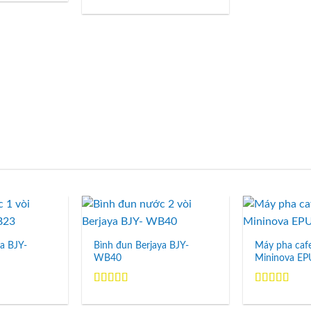
Được xếp
hạng
5.00
5
sao
Add to
Add to
Wishlist
Wishlist
ya BJY-
Bình đun Berjaya BJY-
Máy pha caf
WB40
Mininova EP
Được xếp
Được xếp
hạng
5.00
5
hạng
5.00
5