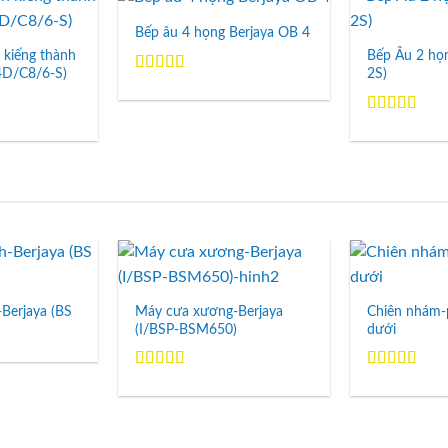
Bếp âu 4 họng Berjaya OB 4
Add to
Add to
Wishlist
Wishlist
 kiếng thành
Bếp Âu 2 họ
 4D/C8/6-S)
2S)
Được xếp
hạng
5.00
5
sao
Được xếp
hạng
5.00
5
sao
Add to
Add to
Wishlist
Wishlist
-Berjaya (BS
Máy cưa xương-Berjaya
Chiên nhám-
(I/BSP-BSM650)
dưới
Được xếp
Được xếp
hạng
5.00
5
hạng
5.00
5
sao
sao