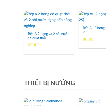
Add to
Wishlist
Bếp Âu 2 họng-
2S)
Bếp Á 2 họng và 2 nồi nước
có quạt thổi
Được xếp
hạng
5.00
5
Được xếp
sao
hạng
5.00
5
sao
THIẾT BỊ NƯỚNG