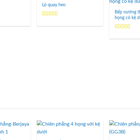
Lò quay heo
Add to
Add to
Wishlist
Wishlist
Bếp nướng t
họng có kệ d
Được xếp
hạng
5.00
5
sao
Được xếp
hạng
5.00
5
sao
Add to
Add to