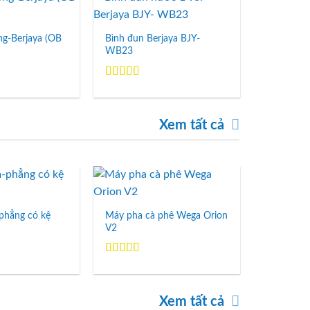
Add to
Add to
Wishlist
Wishlist
ng-Berjaya (OB
Bình đun Berjaya BJY-
Tủ đông 4
WB23
4DUF/Z
Được xếp
hạng
5.00
5
sao
Xem tất cả
Add to
Add to
Wishlist
Wishlist
phẳng có kệ
Máy pha cà phê Wega Orion
Tủ mát 6 
V2
6DUC/C)
Được xếp
hạng
5.00
5
sao
Xem tất cả