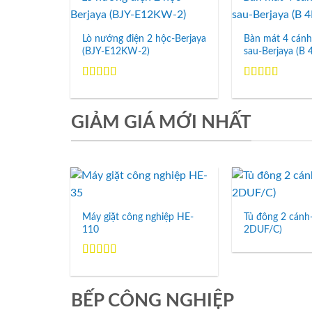
Add to
Wishlist
Lò nướng điện 2 hộc-Berjaya
Bàn mát 4 cánh
(BJY-E12KW-2)
sau-Berjaya (B
Được xếp
Được xếp
hạng
5.00
5
hạng
5.00
5
sao
sao
GIẢM GIÁ MỚI NHẤT
Add to
Wishlist
Máy giặt công nghiệp HE-
Tủ đông 2 cánh
110
2DUF/C)
Được xếp
hạng
5.00
5
sao
BẾP CÔNG NGHIỆP