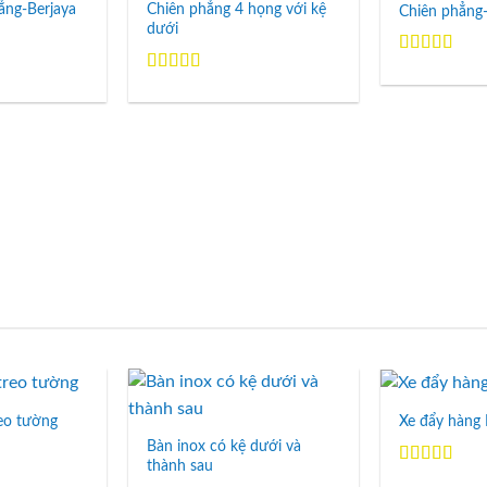
Wishlist
Wishlist
ẳng-Berjaya
Chiên phẳng 4 họng với kệ
Chiên phẳng
dưới
Được xếp
hạng
5.00
5
Được xếp
sao
hạng
5.00
5
sao
reo tường
Xe đẩy hàng 
Add to
Add to
Wishlist
Wishlist
Bàn inox có kệ dưới và
thành sau
Được xếp