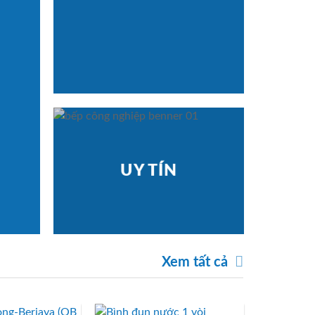
UY TÍN
Xem tất cả