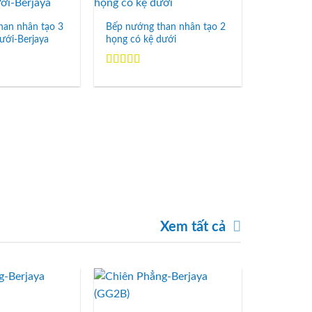
Add to
Add to
Wishlist
Wishlist
han nhân tạo 3
Bếp nướng than nhân tạo 2
ưới-Berjaya
họng có kệ dưới
Được xếp
hạng
5.00
5
sao
Lò nướng 
610N
Được xếp
hạng
5.00
sao
Xem tất cả
Add to
Add to