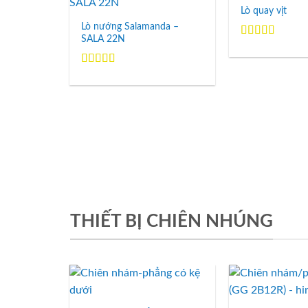
Lò quay vịt
Add to
Wishlist
Lò nướng Salamanda –
SALA 22N
Được xếp
hạng
5.00
5
sao
Được xếp
hạng
5.00
5
sao
THIẾT BỊ CHIÊN NHÚNG
Add to