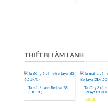
hạng
5.00
5
hạng
5.00
5
sao
sao
THIẾT BỊ LÀM LẠNH
Add to
Wishlist
Tủ mát 6 cánh-Berjaya (BS
Tủ đông 2 cánh 
6DUC/C)
Berjaya (2D/DF
Được xếp