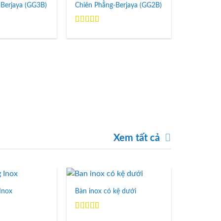
Wishlist
Wishlist
-Berjaya (GG3B)
Chiên Phẳng-Berjaya (GG2B)
Được xếp
hạng
5.00
5
sao
Chiên phẳ
Được xếp
hạng
5.00
sao
Xem tất cả
Inox
Bàn inox có kệ dưới
Add to
Add to
Wishlist
Wishlist
Được xếp