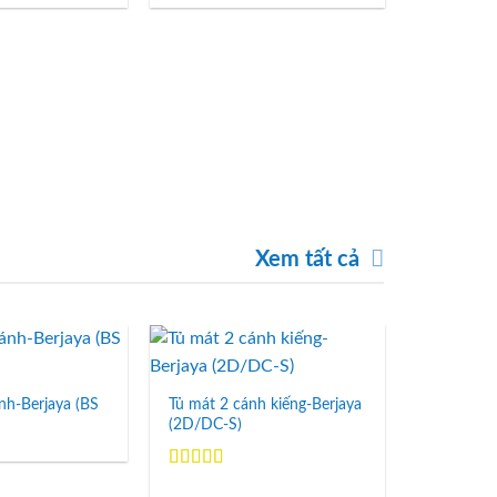
hạng
5.00
5
sao
Tủ đồ khô
Được xếp
hạng
5.00
sao
Xem tất cả
Add to
Add to
Wishlist
Wishlist
nh-Berjaya (BS
Tủ mát 2 cánh kiếng-Berjaya
(2D/DC-S)
Được xếp