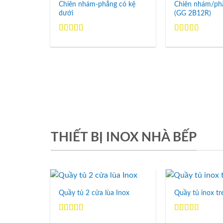
Wishlist
Chiên nhám-phẳng có kệ
Chiên nhám/ph
dưới
(GG 2B12R)
Được xếp
Được xếp
hạng
5.00
5
hạng
5.00
5
sao
sao
THIẾT BỊ INOX NHÀ BẾP
Quầy tủ 2 cửa lùa Inox
Quầy tủ inox t
Add to
Wishlist
Được xếp
Được xếp