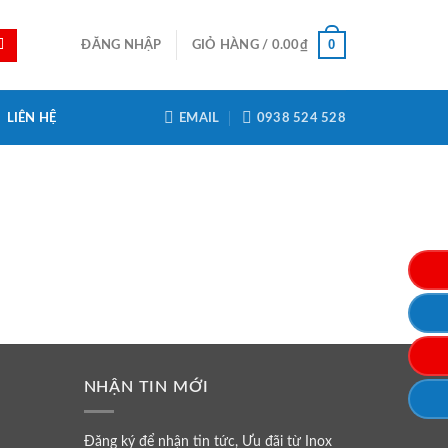
0
ĐĂNG NHẬP
GIỎ HÀNG /
0.00
₫
LIÊN HỆ
EMAIL
0938 524 528
NHẬN TIN MỚI
Đăng ký để nhận tin tức, Ưu đãi từ Inox