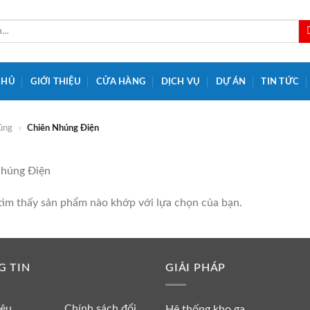
CHỦ
GIỚI THIỆU
CỬA HÀNG
DỊCH VỤ
DỰ ÁN
TIN TỨC
húng
»
Chiên Nhúng Điện
nhúng Điện
ìm thấy sản phẩm nào khớp với lựa chọn của bạn.
G TIN
GIẢI PHÁP
iệu
Chính sách đổi
Hệ thống kho ga