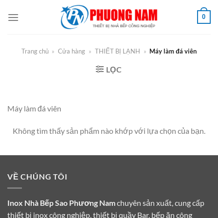
Bỏ
0
qua
nội
dung
Trang chủ
»
Cửa hàng
»
THIẾT BỊ LẠNH
»
Máy làm đá viên
LỌC
Máy làm đá viên
Không tìm thấy sản phẩm nào khớp với lựa chọn của bạn.
VỀ CHÚNG TÔI
Inox Nhà Bếp Sao Phương Nam
chuyên sản xuất, cung cấp
thiết bị inox công nghiệp, thiết bị quầy Bar, bếp ăn công