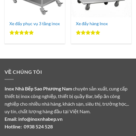
Xe đẩy phục vụ 3 tầng inox
Xe đẩy hàng Inox
Được xếp
Được xếp
hạng
5.00
hạng
5.00
5 sao
5 sao
VỀ CHÚNG TÔI
Inox Nhà Bếp Sao Phương Nam
chuyên sản xuất, cung cấp
thiết bị inox công nghiệp, thiết bị quầy Bar, bếp ăn công
nghiệp cho nhiều nhà hàng, khách sạn, siêu thị, trường học,..
uy tín, chất lượng hàng đầu tại Việt Nam.
Email:
info@inoxnhabep.vn
Hotline:
0938 524 528