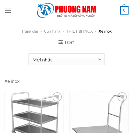
Bỏ
0
qua
nội
dung
Trang chủ
»
Cửa hàng
»
THIẾT BỊ INOX
»
Xe inox
LỌC
Xe inox
Add to
Add to
Wishlist
Wishlist