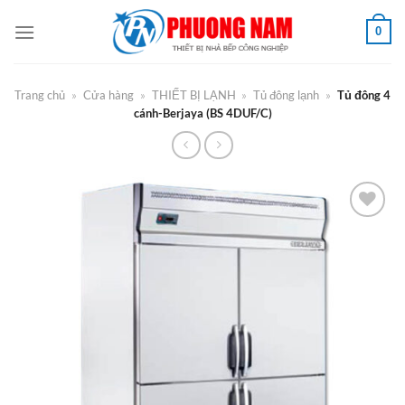
Bỏ
0
qua
nội
dung
Trang chủ
»
Cửa hàng
»
THIẾT BỊ LẠNH
»
Tủ đông lạnh
»
Tủ đông 4
cánh-Berjaya (BS 4DUF/C)
Add to
Wishlist