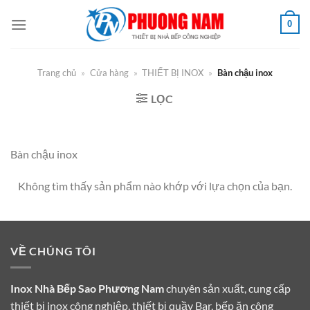
Bỏ
0
qua
nội
dung
Trang chủ
»
Cửa hàng
»
THIẾT BỊ INOX
»
Bàn chậu inox
LỌC
Bàn chậu inox
Không tìm thấy sản phẩm nào khớp với lựa chọn của bạn.
VỀ CHÚNG TÔI
Inox Nhà Bếp Sao Phương Nam
chuyên sản xuất, cung cấp
thiết bị inox công nghiệp, thiết bị quầy Bar, bếp ăn công