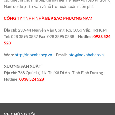
Nam để được tư vấn và hỗ trợ hoàn toàn miễn phí.
CÔNG TY TNHH NHÀ BẾP SAO PHƯƠNG NAM
Địa chỉ:
239/44 Nguyễn Văn Công, P.3, Q.Gò Vấp, TP.HCM
Tel:
028 3895 0887
Fax:
028 3895 0888 –
Hotline:
0938 524
528
Web:
http://inoxnhabep.vn
–
Email:
info@inoxnhabep.vn
XƯỞNG SẢN XUẤT
Địa chỉ:
768 Quốc Lộ 1K, Thị Xã Dĩ An , Tỉnh Bình Dương.
Hotline:
0938 524 528
VỀ CHÚNG TÔI