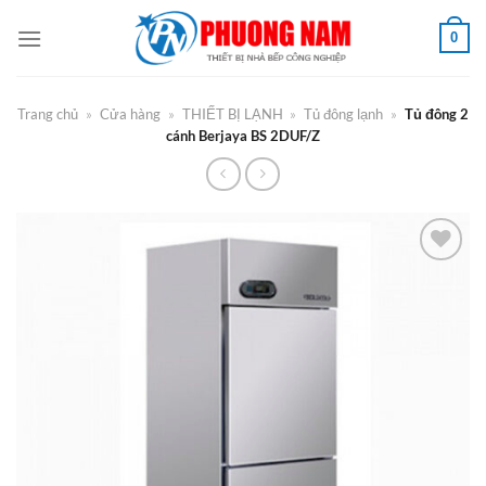
Bỏ
0
qua
nội
dung
Trang chủ
»
Cửa hàng
»
THIẾT BỊ LẠNH
»
Tủ đông lạnh
»
Tủ đông 2
cánh Berjaya BS 2DUF/Z
Add to
Wishlist