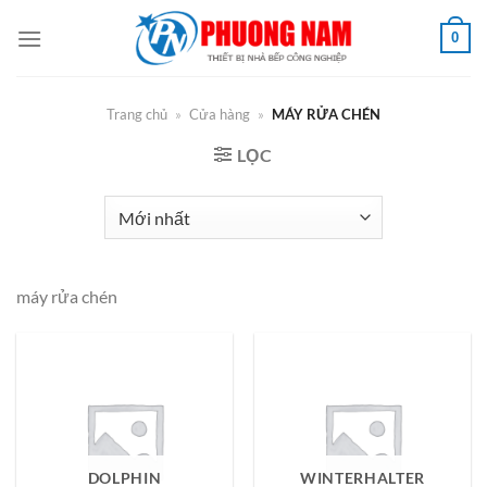
Bỏ
0
qua
nội
dung
Trang chủ
»
Cửa hàng
»
MÁY RỬA CHÉN
LỌC
máy rửa chén
DOLPHIN
WINTERHALTER