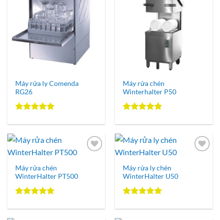
Add to
Add to
Wishlist
Wishlist
Máy rửa ly Comenda
Máy rửa chén
RG26
Winterhalter P50
Được xếp
Được xếp
hạng
5.00
hạng
5.00
5 sao
5 sao
Add to
Add to
Wishlist
Wishlist
Máy rửa chén
Máy rửa ly chén
WinterHalter PT500
WinterHalter U50
Được xếp
Được xếp
hạng
5.00
hạng
5.00
5 sao
5 sao