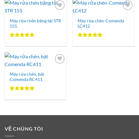
Add to
Add to
Wishlist
Wishlist
Máy rửa chén băng tải STR
Máy rửa chén-Comenda
155
LC412
Được xếp
Được xếp
hạng
5.00
hạng
5.00
5 sao
5 sao
Add to
Wishlist
Máy rửa chén, bát
Comenda RC411
Được xếp
hạng
5.00
5 sao
VỀ CHÚNG TÔI