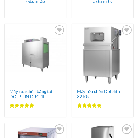
2 SẢN PHẨM
4 SẢN PHẨM
Add to
Add to
Wishlist
Wishlist
Máy rửa chén băng tải
Máy rửa chén Dolphin
DOLPHIN DRC-1E
3210s
Được xếp
Được xếp
hạng
5.00
hạng
5.00
5 sao
5 sao