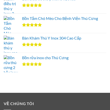
Được xếp
hạng
5.00
Bồn Tắm Chó Mèo Cho Bệnh Viện Thú Cưng
5 sao
Được xếp
hạng
5.00
Bàn Khám Thú Y Inox 304 Cao Cấp
5 sao
Được xếp
hạng
5.00
Bồn rửa inox cho Thú Cưng
5 sao
Được xếp
hạng
5.00
5 sao
VỀ CHÚNG TÔI