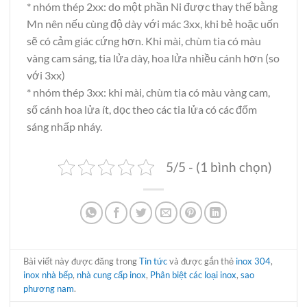
* nhóm thép 2xx: do một phần Ni được thay thế bằng
Mn nên nếu cùng độ dày với mác 3xx, khi bẻ hoặc uốn
sẽ có cảm giác cứng hơn. Khi mài, chùm tia có màu
vàng cam sáng, tia lửa dày, hoa lửa nhiều cánh hơn (so
với 3xx)
* nhóm thép 3xx: khi mài, chùm tia có màu vàng cam,
số cánh hoa lửa ít, dọc theo các tia lửa có các đốm
sáng nhấp nháy.
5/5 - (1 bình chọn)
Bài viết này được đăng trong
Tin tức
và được gắn thẻ
inox 304
,
inox nhà bếp
,
nhà cung cấp inox
,
Phân biệt các loại inox
,
sao
phương nam
.