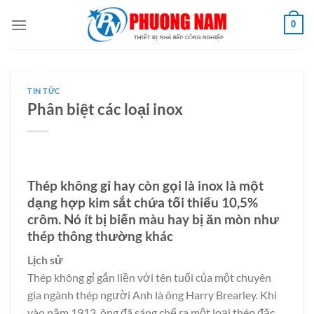
Bỏ
0
qua
nội
dung
TIN TỨC
Phân biệt các loại inox
Thép không gỉ hay còn gọi là inox là một
dạng hợp kim sắt chứa tối thiểu 10,5%
crôm. Nó ít bị biến màu hay bị ăn mòn như
thép thông thường khác
Lịch sử
Thép không gỉ gắn liền với tên tuổi của một chuyên
gia ngành thép người Anh là ông Harry Brearley. Khi
vào năm 1913, ông đã sáng chế ra một loại thép đặc