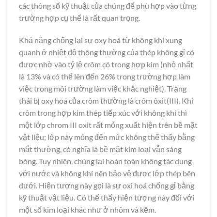
các thông số kỹ thuật của chúng để phù hợp vào từng
trường hợp cụ thể là rất quan trọng.
Khả năng chống lại sự oxy hoá từ không khí xung
quanh ở nhiệt độ thông thường của thép không gỉ có
được nhờ vào tỷ lệ crôm có trong hợp kim (nhỏ nhất
là 13% và có thể lên đến 26% trong trường hợp làm
việc trong môi trường làm việc khắc nghiệt). Trạng
thái bị oxy hoá của crôm thường là crôm ôxit(III). Khi
crôm trong hợp kim thép tiếp xúc với không khí thì
một lớp chrom III oxit rất mỏng xuất hiện trên bề mặt
vật liệu; lớp này mỏng đến mức không thể thấy bằng
mắt thường, có nghĩa là bề mặt kim loại vẫn sáng
bóng. Tuy nhiên, chúng lại hoàn toàn không tác dụng
với nước và không khí nên bảo vệ được lớp thép bên
dưới. Hiện tượng này gọi là sự oxi hoá chống gỉ bằng
kỹ thuật vật liệu. Có thể thấy hiện tượng này đối với
một số kim loại khác như ở nhôm và kẽm.