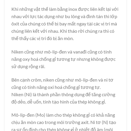
Khi những vật thể làm bằng inox được liên kết lại với
nhau với lực tác dụng như bu lông và đinh tán thì lớp
ôxit của chúng có thể bị bay mất ngay tại các vị trí mà
chúng liên kết với nhau. Khi tháo rời chúng ra thì có
thể thấy các vị trí đó bị ăn mòn.
Niken cũng như mô-lip-đen và vanađi cũng có tính
năng oxy hoá chống gỉ tương tự nhưng không được
sử dụng rộng rãi.
Bên cạnh crôm, niken cũng như mô-lip-đen và ni tơ
cũng có tính năng oxi hoá chống gỉ tương tự.
Niken (Ni) là thành phần thông dụng để tăng cường
độ dẻo, dễ uốn, tính tạo hình của thép không gỉ.
Mô-lip-đen (Mo) làm cho thép không gỉ có khả năng
chịu ăn mòn cao trong môi trường axit. Ni tơ (N) tạo
ra sự ổn định cho thép không gỉ ở nhiệt độ âm (môi