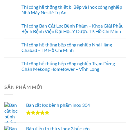
Thi công hệ thống thiết bị Bếp và Inox công nghiệp
Nhà Máy Nestlé Trị An
Thi công Bàn Cắt Lọc Bệnh Phẩm – Khoa Giải Phẫu
Bệnh Bệnh Viện Đại Học Y Dược TP. Hồ Chí Minh
Thi công hệ thống bếp công nghiệp Nhà Hàng
Chabad – TP. Hồ Chí Minh
Thi công hệ thống bếp công nghiệp Trạm Dừng
Chân Mekong Hometower – Vĩnh Long
SẢN PHẨM MỚI
Bàn cắt lọc bệnh phẩm inox 304
Được xếp
hạng
5.00
Bàn điều trị thú y inox 3 hộc kéo
5 sao