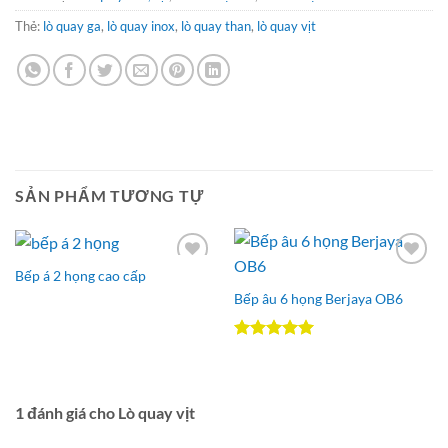
Thẻ:
lò quay ga
,
lò quay inox
,
lò quay than
,
lò quay vịt
SẢN PHẨM TƯƠNG TỰ
Bếp á 2 họng cao cấp
Add to
Add to
Wishlist
Wishlist
Bếp âu 6 họng Berjaya OB6
Được xếp
hạng
5.00
5 sao
1 đánh giá cho
Lò quay vịt