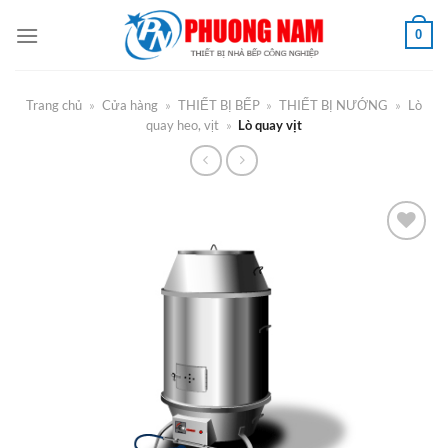
Bỏ
0
qua
nội
dung
Trang chủ
»
Cửa hàng
»
THIẾT BỊ BẾP
»
THIẾT BỊ NƯỚNG
»
Lò
quay heo, vịt
»
Lò quay vịt
Add to
Wishlist