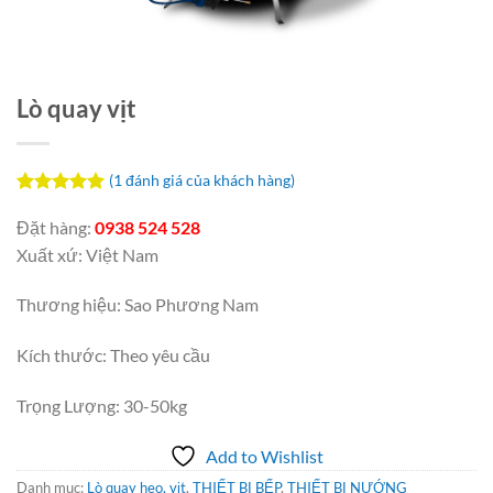
Lò quay vịt
(
1
đánh giá của khách hàng)
5.00
1
trên 5
dựa trên
Đặt hàng:
0938 524 528
đánh giá
Xuất xứ: Việt Nam
Thương hiệu: Sao Phương Nam
Kích thước: Theo yêu cầu
Trọng Lượng: 30-50kg
Add to Wishlist
Danh mục:
Lò quay heo, vịt
,
THIẾT BỊ BẾP
,
THIẾT BỊ NƯỚNG