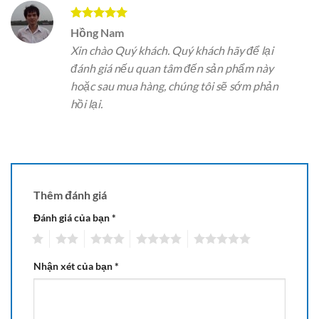
Được xếp
Hồng Nam
hạng
5
5
Xin chào Quý khách. Quý khách hãy để lại
sao
đánh giá nếu quan tâm đến sản phẩm này
hoặc sau mua hàng, chúng tôi sẽ sớm phản
hồi lại.
Thêm đánh giá
Đánh giá của bạn
*
1
2
3
4
5
Nhận xét của bạn
*