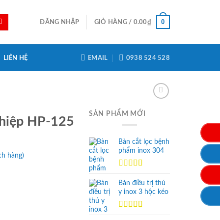
0
ĐĂNG NHẬP
GIỎ HÀNG /
0.00
₫
LIÊN HỆ
EMAIL
0938 524 528
SẢN PHẨM MỚI
ghiệp HP-125
Bàn cắt lọc bệnh
phẩm inox 304
ch hàng)
Được xếp
hạng
5.00
5
Bàn điều trị thú
sao
y inox 3 hộc kéo
Được xếp