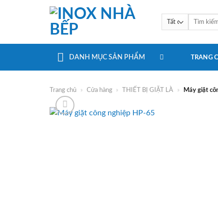
Bỏ
qua
Tìm
kiếm:
nội
dung
DANH MỤC SẢN PHẨM
TRANG 
Trang chủ
»
Cửa hàng
»
THIẾT BỊ GIẶT LÀ
»
Máy giặt cô