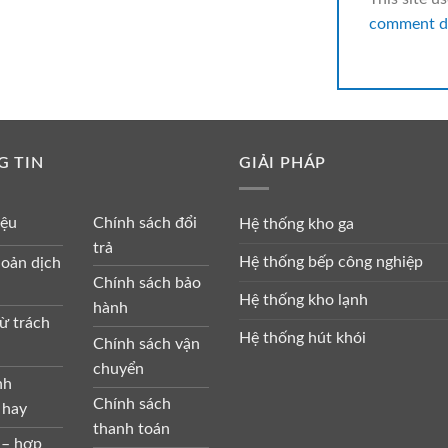
comment da
G TIN
GIẢI PHÁP
iệu
Chính sách đổi
Hệ thống kho ga
trả
Hệ thống bếp công nghiệp
oản dịch
Chính sách bảo
Hệ thống kho lạnh
hành
ừ trách
Hệ thống hút khói
Chính sách vận
chuyển
nh
Chính sách
 hay
thanh toán
 – hợp