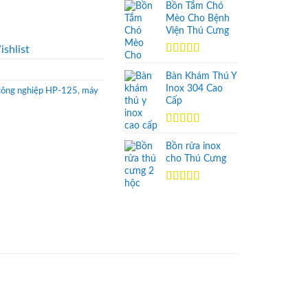
hạng
5.00
5
Bồn Tắm Chó
sao
Mèo Cho Bệnh
Viện Thú Cưng
shlist
Được xếp
hạng
5.00
5
Bàn Khám Thú Y
sao
Inox 304 Cao
 công nghiệp HP-125
,
máy
Cấp
Được xếp
hạng
5.00
5
Bồn rửa inox
sao
cho Thú Cưng
Được xếp
hạng
5.00
5
sao