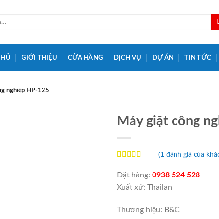
CHỦ
GIỚI THIỆU
CỬA HÀNG
DỊCH VỤ
DỰ ÁN
TIN TỨC
ng nghiệp HP-125
Máy giặt công n
Add to
Wishlist
(
1
đánh giá của khá
5.00
1
trên 5
dựa trên
Đặt hàng:
0938 524 528
đánh giá
Xuất xứ: Thailan
Thương hiệu: B&C