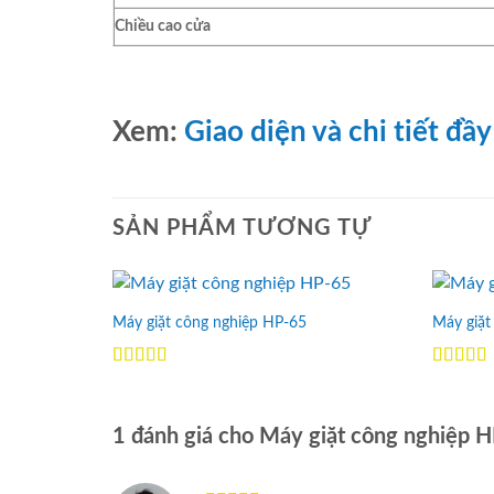
Chiều cao cửa
Xem:
Giao diện và chi tiết đầy
SẢN PHẨM TƯƠNG TỰ
Máy giặt công nghiệp HP-65
Máy giặt
Add to
Wishlist
Được xếp
Được xế
hạng
5.00
5
hạng
5.0
sao
sao
1 đánh giá cho
Máy giặt công nghiệp 