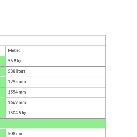
Metric
56.8 kg
538 liters
1295 mm
1554 mm
1669 mm
1504.5 kg
508 mm