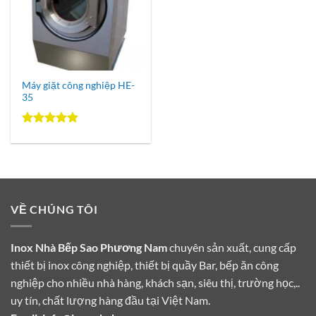
Máy giặt công nghiệp HE-
35
Được xếp
hạng
5.00
5 sao
VỀ CHÚNG TÔI
Inox Nhà Bếp Sao Phương Nam
chuyên sản xuất, cung cấp
thiết bị inox công nghiệp, thiết bị quầy Bar, bếp ăn công
nghiệp cho nhiều nhà hàng, khách sạn, siêu thị, trường học,..
uy tín, chất lượng hàng đầu tại Việt Nam.