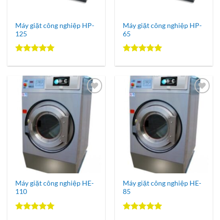
Máy giặt công nghiệp HP-
Máy giặt công nghiệp HP-
125
65
Được xếp
Được xếp
hạng
5.00
hạng
5.00
5 sao
5 sao
Add to
Add to
Wishlist
Wishlist
Máy giặt công nghiệp HE-
Máy giặt công nghiệp HE-
110
85
Được xếp
Được xếp