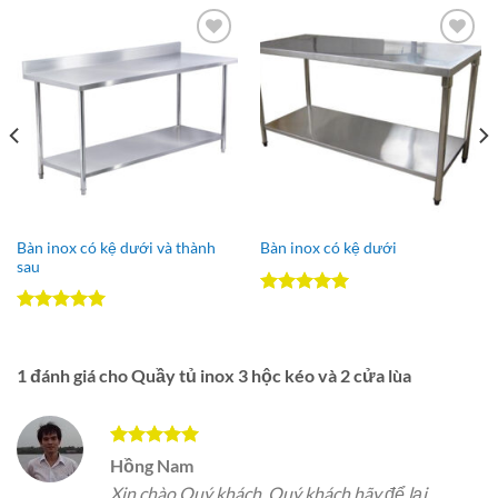
Add to
Add to
Wishlist
Wishlist
Bàn inox có kệ dưới và thành
Bàn inox có kệ dưới
sau
Được xếp
hạng
5.00
Được xếp
5 sao
hạng
5.00
5 sao
1 đánh giá cho
Quầy tủ inox 3 hộc kéo và 2 cửa lùa
Được xếp
Hồng Nam
hạng
5
5
Xin chào Quý khách. Quý khách hãy để lại
sao