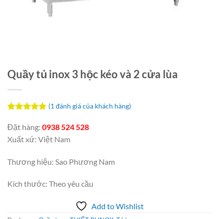
Quầy tủ inox 3 hộc kéo và 2 cửa lùa
(
1
đánh giá của khách hàng)
5.00
1
trên 5
dựa trên
Đặt hàng:
0938 524 528
đánh giá
Xuất xứ: Việt Nam
Thương hiệu: Sao Phương Nam
Kích thước: Theo yêu cầu
Add to Wishlist