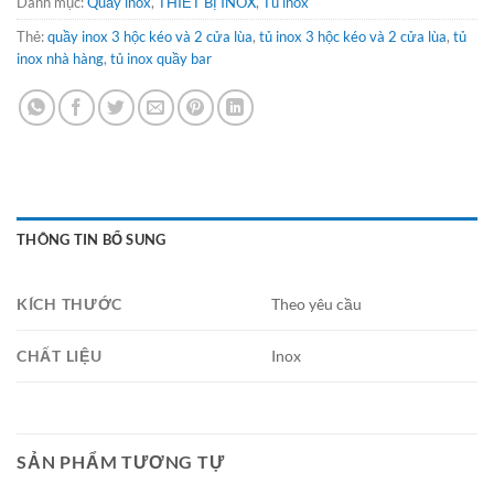
Danh mục:
Quầy inox
,
THIẾT BỊ INOX
,
Tủ inox
Thẻ:
quầy inox 3 hộc kéo và 2 cửa lùa
,
tủ inox 3 hộc kéo và 2 cửa lùa
,
tủ
inox nhà hàng
,
tủ inox quầy bar
THÔNG TIN BỔ SUNG
KÍCH THƯỚC
Theo yêu cầu
CHẤT LIỆU
Inox
SẢN PHẨM TƯƠNG TỰ