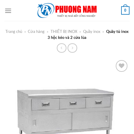
Bỏ
0
qua
nội
dung
Trang chủ
»
Cửa hàng
»
THIẾT BỊ INOX
»
Quầy inox
»
Quầy tủ inox
3 hộc kéo và 2 cửa lùa
Add to
Wishlist