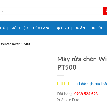
CHỦ
GIỚI THIỆU
CỬA HÀNG
DỊCH VỤ
DỰ ÁN
TIN TỨC
 WinterHalter PT500
Máy rửa chén Wi
PT500
Add to
Wishlist
(
1
đánh giá của khá
5.00
1
trên 5
dựa trên
Đặt hàng:
0938 524 528
đánh giá
Xuất xứ: Đức