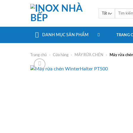
Bỏ
qua
Tìm
kiếm:
nội
dung
DANH MỤC SẢN PHẨM
TRANG 
Trang chủ
»
Cửa hàng
»
MÁY RỬA CHÉN
»
Máy rửa chén