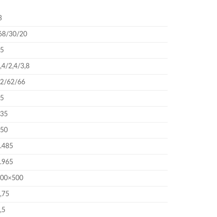
3
8/30/20
5
,4/2,4/3,8
2/62/66
5
35
50
.485
.965
00×500
,75
,5