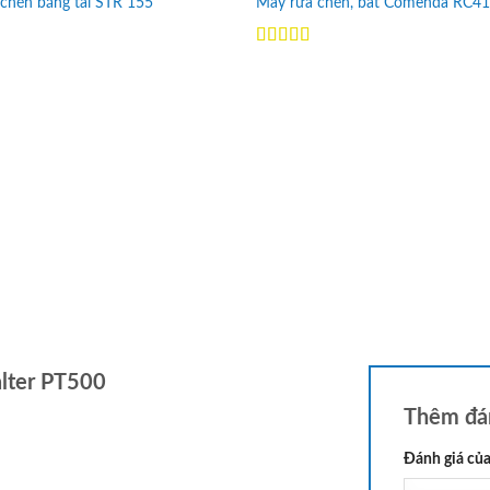
chén băng tải STR 155
Máy rửa chén, bát Comenda RC4
Add to
Wishlist
p
Được xếp
0
5
hạng
5.00
5
sao
lter PT500
Thêm đá
Đánh giá củ