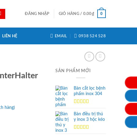
0
ĐĂNG NHẬP
GIỎ HÀNG /
0.00
₫
LIÊN HỆ
EMAIL
0938 524 528
SẢN PHẨM MỚI
nterHalter
Bàn cắt lọc bệnh
phẩm inox 304
ch hàng)
Được xếp
hạng
5.00
5
Bàn điều trị thú
sao
y inox 3 hộc kéo
Được xếp