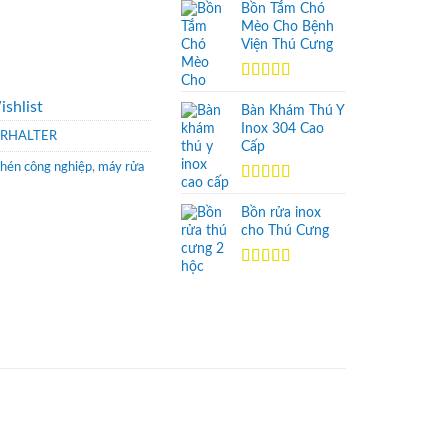
hạng
5.00
5
Bồn Tắm Chó
sao
Mèo Cho Bệnh
Viện Thú Cưng
Được xếp
shlist
hạng
5.00
5
Bàn Khám Thú Y
sao
Inox 304 Cao
RHALTER
Cấp
chén công nghiệp
,
máy rửa
Được xếp
hạng
5.00
5
Bồn rửa inox
sao
cho Thú Cưng
Được xếp
hạng
5.00
5
sao