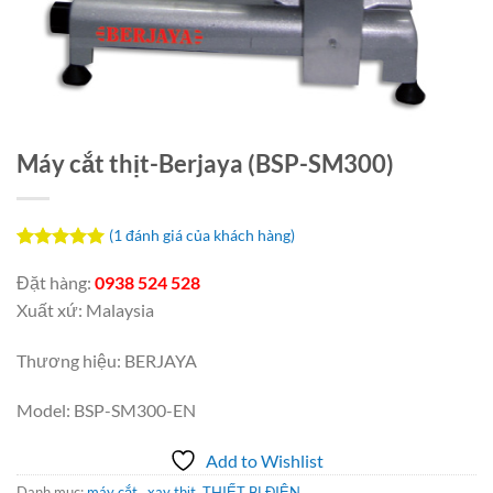
Máy cắt thịt-Berjaya (BSP-SM300)
(
1
đánh giá của khách hàng)
5.00
1
trên 5
dựa trên
Đặt hàng:
0938 524 528
đánh giá
Xuất xứ: Malaysia
Thương hiệu: BERJAYA
Model: BSP-SM300-EN
Add to Wishlist
Danh mục:
máy cắt , xay thịt
,
THIẾT BỊ ĐIỆN