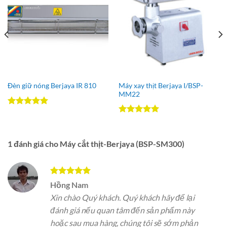
Wishlist
Wishlist
Máy xay thịt Berjaya I/BSP-
Đèn giữ nóng Berjaya IR 810
MM22
Được xếp
hạng
5.00
Được xếp
5 sao
hạng
5.00
5 sao
1 đánh giá cho
Máy cắt thịt-Berjaya (BSP-SM300)
Được xếp
Hồng Nam
hạng
5
5
Xin chào Quý khách. Quý khách hãy để lại
sao
đánh giá nếu quan tâm đến sản phẩm này
hoặc sau mua hàng, chúng tôi sẽ sớm phản