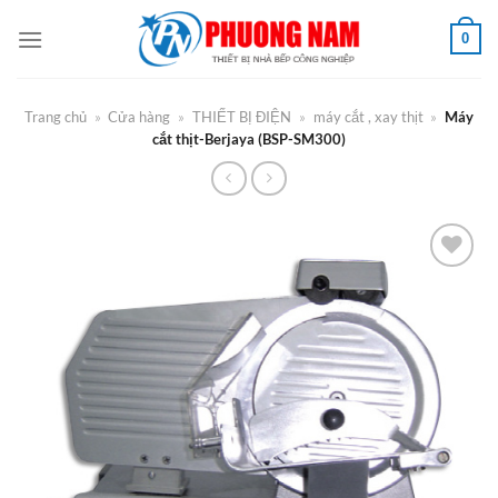
Bỏ
0
qua
nội
dung
Trang chủ
»
Cửa hàng
»
THIẾT BỊ ĐIỆN
»
máy cắt , xay thịt
»
Máy
cắt thịt-Berjaya (BSP-SM300)
Add to
Wishlist