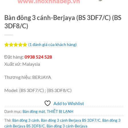
Bàn đông 3 cánh-Berjaya (BS 3DF7/C) (BS
3DF8/C)
(
1
đánh giá của khách hàng)
5.00
1
trên 5
dựa trên
Đặt hàng:
0938 524 528
đánh giá
Xuất xứ: Malaysia
Thương hiệu: BERJAYA
Model: (BS 3DF7/C) ; (BS 3DF8/C)
Add to Wishlist
Danh mục:
Bàn đông mát
,
THIẾT BỊ LẠNH
Thẻ:
Bàn đông 3 cánh
,
Bàn đông 3 cánh Berjaya BS 3DF7/C
,
Bàn đông 3
cánh Berjaya BS 3DF8/C
,
Bàn đông 3 cánh-Berjaya