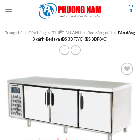
Bỏ
0
qua
nội
dung
Trang chủ
»
Cửa hàng
»
THIẾT BỊ LẠNH
»
Bàn đông mát
»
Bàn đông
3 cánh-Berjaya (BS 3DF7/C) (BS 3DF8/C)
Add to
Wishlist