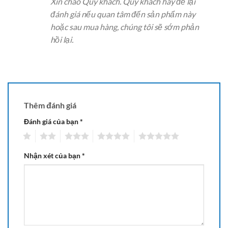
Xin chào Quý khách. Quý khách hãy để lại
sao
đánh giá nếu quan tâm đến sản phẩm này
hoặc sau mua hàng, chúng tôi sẽ sớm phản
hồi lại.
Thêm đánh giá
Đánh giá của bạn
*
1
2
3
4
5
Nhận xét của bạn
*