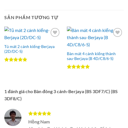
SẢN PHẨM TƯƠNG TỰ
Add to
Add to
Wishlist
Wishlist
Tủ mát 2 cánh kiếng-Berjaya
(2D/DC-S)
Bàn mát 4 cánh kiếng thành
sau-Berjaya (B 4D/C8/6-S)
Được xếp
hạng
5.00
Được xếp
5 sao
hạng
5.00
5 sao
1 đánh giá cho
Bàn đông 3 cánh-Berjaya (BS 3DF7/C) (BS
3DF8/C)
Được xếp
Hồng Nam
hạng
5
5