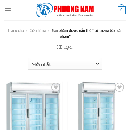
Bỏ
0
qua
nội
dung
Trang chủ
»
Cửa hàng
»
Sản phẩm được gắn thẻ “ tủ trưng bày sản
phẩm”
LỌC
Add to
Add to
Wishlist
Wishlist