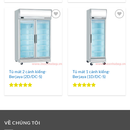
hạng
5.00
hạng
5.00
5 sao
5 sao
Add to
Add to
Wishlist
Wishlist
Tủ mát 2 cánh kiếng-
Tủ mát 1 cánh kiếng-
Berjaya (2D/DC-S)
Berjaya (1D/DC-S)
Được xếp
Được xếp
hạng
5.00
hạng
5.00
5 sao
5 sao
VỀ CHÚNG TÔI