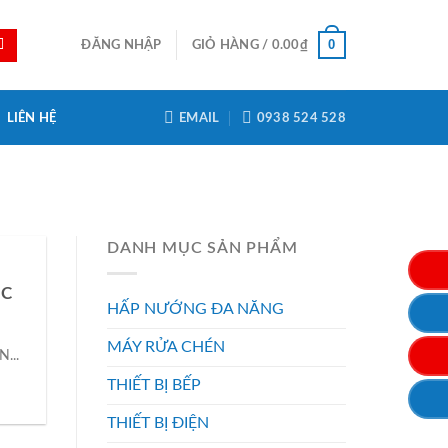
0
ĐĂNG NHẬP
GIỎ HÀNG /
0.00
₫
LIÊN HỆ
EMAIL
0938 524 528
DANH MỤC SẢN PHẨM
1C
HẤP NƯỚNG ĐA NĂNG
MÁY RỬA CHÉN
...
THIẾT BỊ BẾP
THIẾT BỊ ĐIỆN