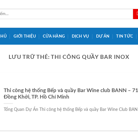
CHỦ
GIỚI THIỆU
CỬA HÀNG
DỊCH VỤ
DỰ ÁN
TIN TỨC
LƯU TRỮ THẺ:
THI CÔNG QUẦY BAR INOX
Thi công hệ thống Bếp và quầy Bar Wine club BANN – 7
Đồng Khởi, TP. Hồ Chí Minh
Tổng Quan Dự Án Thi công hệ thống Bếp và quầy Bar Wine Club BANN