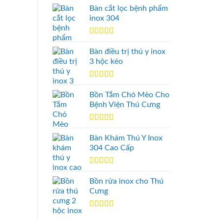
Bàn cắt lọc bệnh phẩm
inox 304
Được xếp
hạng
5.00
5
Bàn điều trị thú y inox
sao
3 hộc kéo
Được xếp
hạng
5.00
5
Bồn Tắm Chó Mèo Cho
sao
Bệnh Viện Thú Cưng
Được xếp
hạng
5.00
5
Bàn Khám Thú Y Inox
sao
304 Cao Cấp
Được xếp
hạng
5.00
5
Bồn rửa inox cho Thú
sao
Cưng
Được xếp